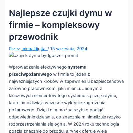
Przeciwpożarowe
Najlepsze czujki dymu w
Systemy
firmie – kompleksowy
Przeciwpożarowe
przewodnik
Systemy
Przez
michaldigital
/
15 września, 2024
Teletechnika
Wprowadzenie efektywnego
systemu
RCP
przeciwpożarowego
w firmie to jeden z
KD
najważniejszych kroków w zapewnieniu bezpieczeństwa
CCTV
zarówno pracownikom, jak i mieniu. Jednym z
SWiN
kluczowych elementów tego systemu są czujki dymu,
Oddymianie
które umożliwiają wczesne wykrycie zagrożenia
Systemy
pożarowego. Dzięki nim można szybko podjąć
odpowiednie działania, co znacznie minimalizuje ryzyko
DSO
rozprzestrzeniania się ognia. W 2024 roku technologia
poszła znacznie do przodu, a rynek oferuje wiele