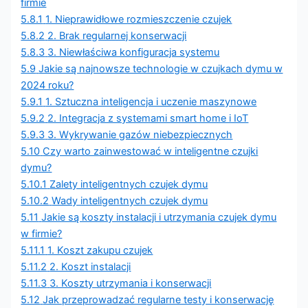
firmie
5.8.1
1. Nieprawidłowe rozmieszczenie czujek
5.8.2
2. Brak regularnej konserwacji
5.8.3
3. Niewłaściwa konfiguracja systemu
5.9
Jakie są najnowsze technologie w czujkach dymu w
2024 roku?
5.9.1
1. Sztuczna inteligencja i uczenie maszynowe
5.9.2
2. Integracja z systemami smart home i IoT
5.9.3
3. Wykrywanie gazów niebezpiecznych
5.10
Czy warto zainwestować w inteligentne czujki
dymu?
5.10.1
Zalety inteligentnych czujek dymu
5.10.2
Wady inteligentnych czujek dymu
5.11
Jakie są koszty instalacji i utrzymania czujek dymu
w firmie?
5.11.1
1. Koszt zakupu czujek
5.11.2
2. Koszt instalacji
5.11.3
3. Koszty utrzymania i konserwacji
5.12
Jak przeprowadzać regularne testy i konserwację