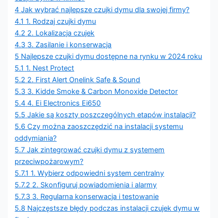
4
Jak wybrać najlepsze czujki dymu dla swojej firmy?
4.1
1. Rodzaj czujki dymu
4.2
2. Lokalizacja czujek
4.3
3. Zasilanie i konserwacja
5
Najlepsze czujki dymu dostępne na rynku w 2024 roku
5.1
1. Nest Protect
5.2
2. First Alert Onelink Safe & Sound
5.3
3. Kidde Smoke & Carbon Monoxide Detector
5.4
4. Ei Electronics Ei650
5.5
Jakie są koszty poszczególnych etapów instalacji?
5.6
Czy można zaoszczędzić na instalacji systemu
oddymiania?
5.7
Jak zintegrować czujki dymu z systemem
przeciwpożarowym?
5.7.1
1. Wybierz odpowiedni system centralny
5.7.2
2. Skonfiguruj powiadomienia i alarmy
5.7.3
3. Regularna konserwacja i testowanie
5.8
Najczęstsze błędy podczas instalacji czujek dymu w