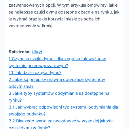
Systemy DSO
zaawansowanych opcji. W tym artykule omówimy, jakie
są najlepsze czujki dymu dostępne obecnie na rynku, jak
Systemy
je wybrać oraz jakie korzyści niesie ze sobą ich
Gaszenia
zastosowanie w firmie.
Tryskacze
SUG
Spis treści
Ukryj
PROJEKTOWANIE
1
Czym są czujki dymu i dlaczego są tak ważne w
Instalacje przeciwpożarowe
systemie przeciwpożarowym?
1.1
Jak działa czujka dymu?
SERWIS
2
Jakie są przepisy prawne dotyczące systemów
KANCELARIA
oddymiania?
TAJNA
3
Jakie typy systemów oddymiania są dostępne na
KONTAKT
rynku?
3.1
Jak wybrać odpowiedni typ systemu oddymiania dla
swojego budynku?
X
3.2
Dlaczego warto zainwestować w wysokiej jakości
czujki dymu w firmie?