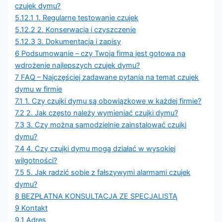
czujek dymu?
5.12.1
1. Regularne testowanie czujek
5.12.2
2. Konserwacja i czyszczenie
5.12.3
3. Dokumentacja i zapisy
6
Podsumowanie – czy Twoja firma jest gotowa na
wdrożenie najlepszych czujek dymu?
7
FAQ – Najczęściej zadawane pytania na temat czujek
dymu w firmie
7.1
1. Czy czujki dymu są obowiązkowe w każdej firmie?
7.2
2. Jak często należy wymieniać czujki dymu?
7.3
3. Czy można samodzielnie zainstalować czujki
dymu?
7.4
4. Czy czujki dymu mogą działać w wysokiej
wilgotności?
7.5
5. Jak radzić sobie z fałszywymi alarmami czujek
dymu?
8
BEZPŁATNA KONSULTACJA ZE SPECJALISTĄ
9
Kontakt
9.1
Adres