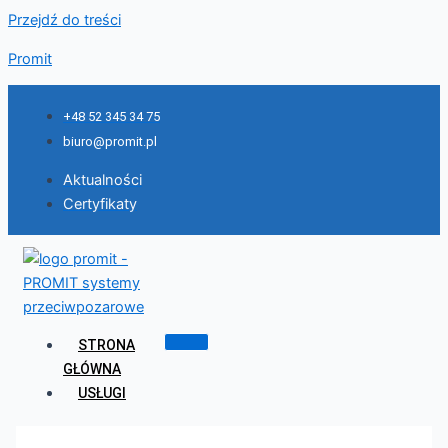
Przejdź do treści
Promit
+48 52 345 34 75
biuro@promit.pl
Aktualności
Certyfikaty
STRONA
GŁÓWNA
USŁUGI
Systemy